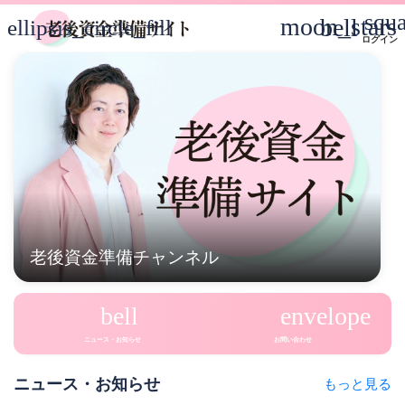
squ
老後資金準備サイト
moon_stars
bell
ellipsis_circle_fill
ログイン
老後資金準備チャンネル
bell
envelope
ニュース・お知らせ
お問い合わせ
ニュース・お知らせ
もっと見る